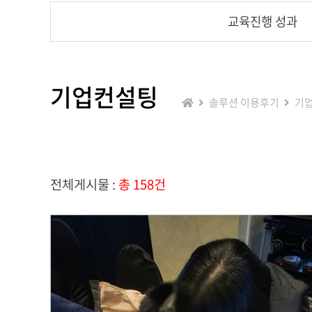
교육진행 성과
기업컨설팅
솔루션 이용후기
기
전체게시물 :
총 158건