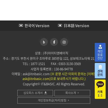
한국어 Version
日本語 Version
b
개인
상호 : (주)아이티앤베이직
유료
진단
주소 : 경기도 부천시 원미구 조마루로 385번길 122, 삼보테크노타워 2114호
TEL : 1877-1521
FAX : 0303-3130-3569
사업자 등록번호 : 130-86-94778
견적
이메일 : ask@itnbasic.com
(※ 운영 시간 이외의 문의는 [이메일
문의
ask@itnbasic.com]으로 보내주시기 바랍니다.)
Copyright© IT&BASIC. All Rights Reserved.
카톡
심오피스 소개서
회사소개
1:1
개인정보취급(처리)방침