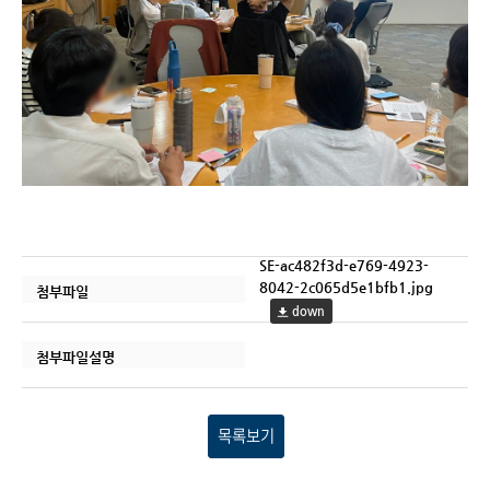
SE-ac482f3d-e769-4923-
8042-2c065d5e1bfb1.jpg
첨부파일
down
첨부파일설명
목록보기