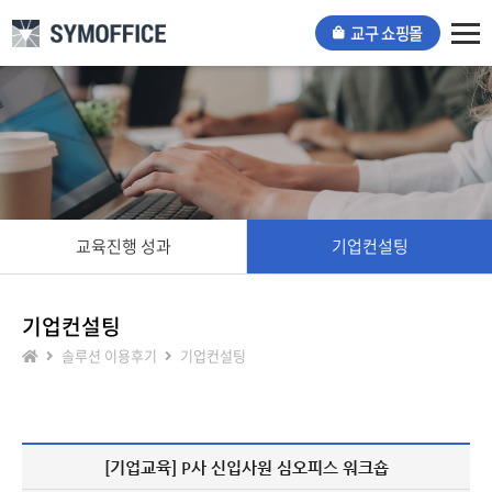
교구 쇼핑몰
Tog
nav
교육진행 성과
기업컨설팅
기업컨설팅
솔루션 이용후기
기업컨설팅
[기업교육] P사 신입사원 심오피스 워크숍