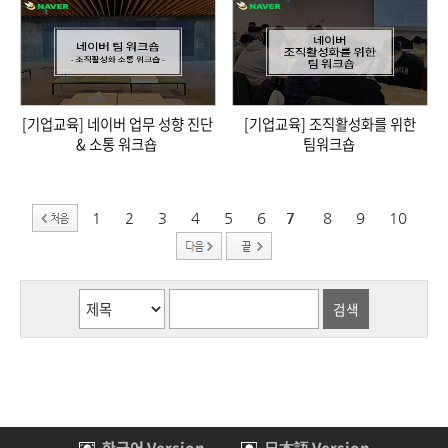
[기업교육] 네이버 업무 성향 진단
[기업교육] 조직활성화를 위한
& 소통 워크숍
팀워크숍
1
2
3
4
5
6
7
8
9
10
한국어 Version
日本語 Version