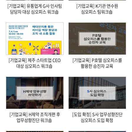
[기업교육] 유통업계 G사 인사팀
[기업교육] K기관 연수원
담당자 대상 심오피스 워크숍
심오피스 팀워크숍
[기업교육] 제주 스타트업 CEO
[기업교육] P호텔 심오피스를
대상 심오피스 워크숍
활용한 승진자 교육
[기업교육] H제약 조직개편 후
[도입 확정] S사 업무성향진단
업무성향진단 워크숍
심오피스 도입 확정