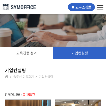
교구 쇼핑몰
Tog
nav
교육진행 성과
기업컨설팅
기업컨설팅
솔루션 이용후기
기업컨설팅
전체게시물 :
총 158건