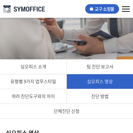
교구 쇼핑몰
Tog
nav
심오피스 소개
팀 진단 보고서
유형별 9가지 업무스타일
심오피스 영상
여러 진단도구와의 차이
진단 방법
단체진단 신청
심오피스 영상