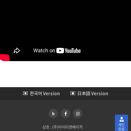
성과형리더와-평화형직원의-
첨부파일
성격궁합.jpg
down
첨부파일설명
목록보기
한국어 Version
日本語 Version
b
개인
상호 : (주)아이티앤베이직
유료