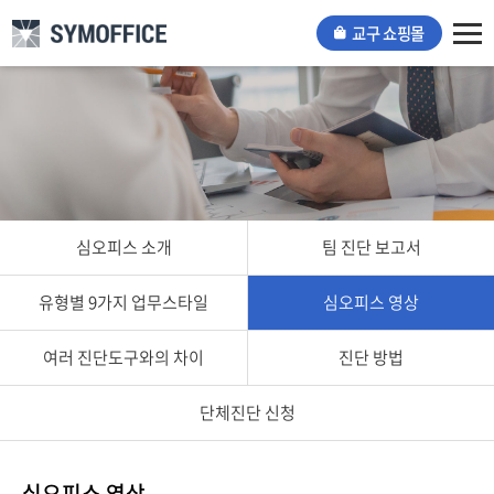
교구 쇼핑몰
Tog
nav
심오피스 소개
팀 진단 보고서
유형별 9가지 업무스타일
심오피스 영상
여러 진단도구와의 차이
진단 방법
단체진단 신청
심오피스 영상