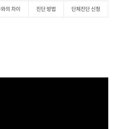
구와의 차이
진단 방법
단체진단 신청
!
등록일 : 24-02-20 15:37
조회 : 796