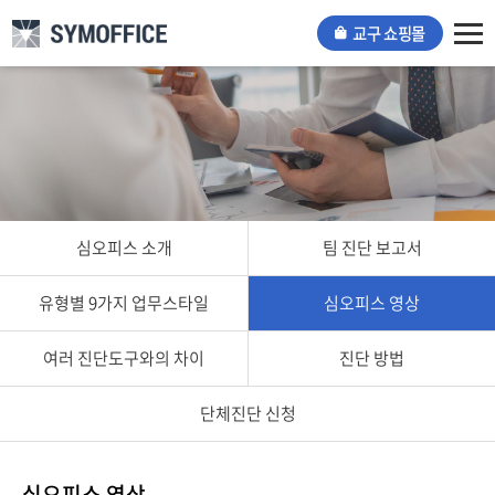
교구 쇼핑몰
Tog
nav
심오피스 소개
팀 진단 보고서
유형별 9가지 업무스타일
심오피스 영상
여러 진단도구와의 차이
진단 방법
단체진단 신청
심오피스 영상