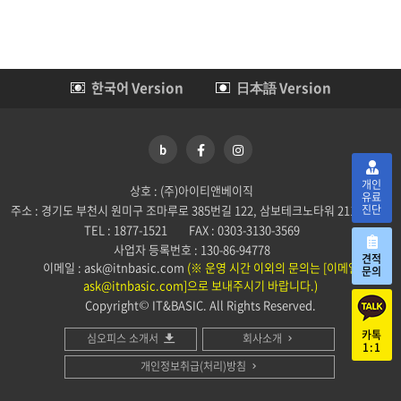
한국어 Version
日本語 Version
b
개인
상호 : (주)아이티앤베이직
유료
주소 : 경기도 부천시 원미구 조마루로 385번길 122, 삼보테크노타워 2114호
진단
TEL : 1877-1521
FAX : 0303-3130-3569
사업자 등록번호 : 130-86-94778
견적
이메일 : ask@itnbasic.com
(※ 운영 시간 이외의 문의는 [이메일
문의
ask@itnbasic.com]으로 보내주시기 바랍니다.)
Copyright© IT&BASIC. All Rights Reserved.
카톡
심오피스 소개서
회사소개
1:1
개인정보취급(처리)방침